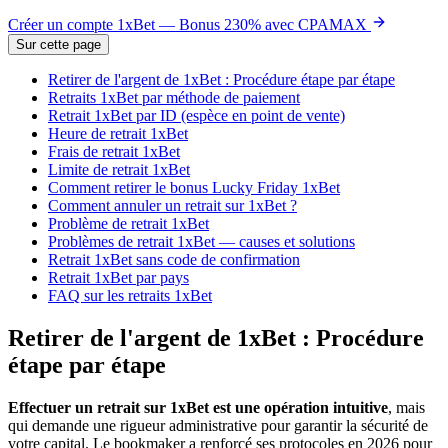
Créer un compte 1xBet — Bonus 230% avec CPAMAX
Sur cette page
Retirer de l'argent de 1xBet : Procédure étape par étape
Retraits 1xBet par méthode de paiement
Retrait 1xBet par ID (espèce en point de vente)
Heure de retrait 1xBet
Frais de retrait 1xBet
Limite de retrait 1xBet
Comment retirer le bonus Lucky Friday 1xBet
Comment annuler un retrait sur 1xBet ?
Problème de retrait 1xBet
Problèmes de retrait 1xBet — causes et solutions
Retrait 1xBet sans code de confirmation
Retrait 1xBet par pays
FAQ sur les retraits 1xBet
Retirer de l'argent de 1xBet : Procédure
étape par étape
Effectuer un retrait sur 1xBet est une opération intuitive
, mais
qui demande une rigueur administrative pour garantir la sécurité de
votre capital. Le bookmaker a renforcé ses protocoles en 2026 pour