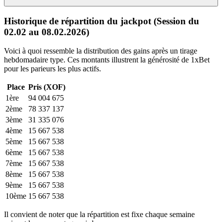
Historique de répartition du jackpot (Session du
02.02 au 08.02.2026)
Voici à quoi ressemble la distribution des gains après un tirage
hebdomadaire type. Ces montants illustrent la générosité de 1xBet
pour les parieurs les plus actifs.
Place
Pris (XOF)
1ère
94 004 675
2ème
78 337 137
3ème
31 335 076
4ème
15 667 538
5ème
15 667 538
6ème
15 667 538
7ème
15 667 538
8ème
15 667 538
9ème
15 667 538
10ème
15 667 538
Il convient de noter que la répartition est fixe chaque semaine