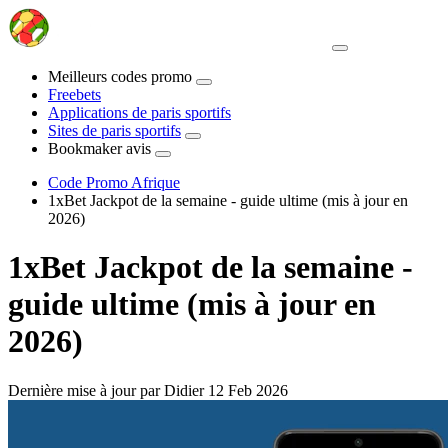
Meilleurs codes promo
Freebets
Applications de paris sportifs
Sites de paris sportifs
Bookmaker avis
Code Promo Afrique
1xBet Jackpot de la semaine - guide ultime (mis à jour en
2026)
1xBet Jackpot de la semaine -
guide ultime (mis à jour en
2026)
Dernière mise à jour par
Didier
12 Feb 2026