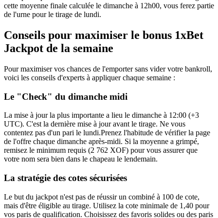
cette moyenne finale calculée le dimanche à 12h00, vous ferez partie
de l'urne pour le tirage de lundi.
Conseils pour maximiser le bonus 1xBet
Jackpot de la semaine
Pour maximiser vos chances de l'emporter sans vider votre bankroll,
voici les conseils d'experts à appliquer chaque semaine :
Le "Check" du dimanche midi
La mise à jour la plus importante a lieu le dimanche à 12:00 (+3
UTC). C'est la dernière mise à jour avant le tirage. Ne vous
contentez pas d'un pari le lundi.Prenez l'habitude de vérifier la page
de l'offre chaque dimanche après-midi. Si la moyenne a grimpé,
remisez le minimum requis (2 762 XOF) pour vous assurer que
votre nom sera bien dans le chapeau le lendemain.
La stratégie des cotes sécurisées
Le but du jackpot n'est pas de réussir un combiné à 100 de cote,
mais d'être éligible au tirage. Utilisez la cote minimale de 1,40 pour
vos paris de qualification. Choisissez des favoris solides ou des paris