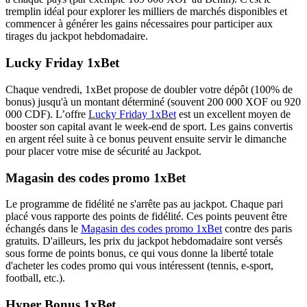
tremplin idéal pour explorer les milliers de marchés disponibles et
commencer à générer les gains nécessaires pour participer aux
tirages du jackpot hebdomadaire.
Lucky Friday 1xBet
Chaque vendredi, 1xBet propose de doubler votre dépôt (100% de
bonus) jusqu'à un montant déterminé (souvent 200 000 XOF ou 920
000 CDF). L’offre
Lucky Friday 1xBet
est un excellent moyen de
booster son capital avant le week-end de sport. Les gains convertis
en argent réel suite à ce bonus peuvent ensuite servir le dimanche
pour placer votre mise de sécurité au Jackpot.
Magasin des codes promo 1xBet
Le programme de fidélité ne s'arrête pas au jackpot. Chaque pari
placé vous rapporte des points de fidélité. Ces points peuvent être
échangés dans le
Magasin des codes promo 1xBet
contre des paris
gratuits. D'ailleurs, les prix du jackpot hebdomadaire sont versés
sous forme de points bonus, ce qui vous donne la liberté totale
d'acheter les codes promo qui vous intéressent (tennis, e-sport,
football, etc.).
Hyper Bonus 1xBet