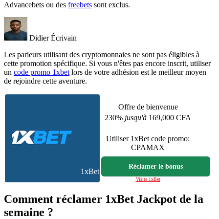
Advancebets ou des
freebets
sont exclus.
Didier
Écrivain
Les parieurs utilisant des cryptomonnaies ne sont pas éligibles à
cette promotion spécifique. Si vous n'êtes pas encore inscrit, utiliser
un
code promo 1xbet
lors de votre adhésion est le meilleur moyen
de rejoindre cette aventure.
Offre de bienvenue
230%
jusqu'à
169,000 CFA
Utiliser 1xBet code promo:
CPAMAX
Réclamer le bonus
1xBet
Visite 1xBet
Comment réclamer 1xBet Jackpot de la
semaine ?