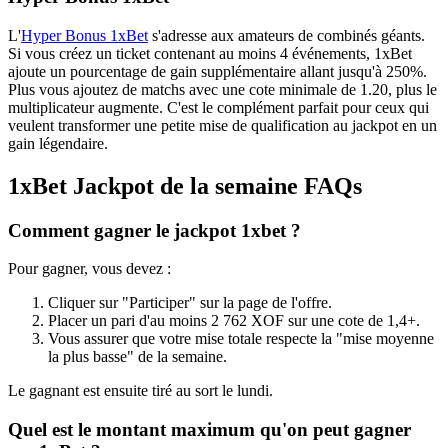
L'
Hyper Bonus 1xBet
s'adresse aux amateurs de combinés géants.
Si vous créez un ticket contenant au moins 4 événements, 1xBet
ajoute un pourcentage de gain supplémentaire allant jusqu'à 250%.
Plus vous ajoutez de matchs avec une cote minimale de 1.20, plus le
multiplicateur augmente. C'est le complément parfait pour ceux qui
veulent transformer une petite mise de qualification au jackpot en un
gain légendaire.
1xBet Jackpot de la semaine FAQs
Comment gagner le jackpot 1xbet ?
Pour gagner, vous devez :
Cliquer sur "Participer" sur la page de l'offre.
Placer un pari d'au moins 2 762 XOF sur une cote de 1,4+.
Vous assurer que votre mise totale respecte la "mise moyenne
la plus basse" de la semaine.
Le gagnant est ensuite tiré au sort le lundi.
Quel est le montant maximum qu'on peut gagner