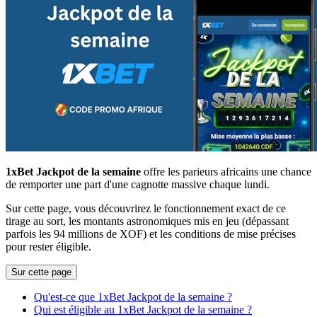
1xBet Jackpot de la semaine
offre les parieurs africains une chance
de remporter une part d'une cagnotte massive chaque lundi.
Sur cette page, vous découvrirez le fonctionnement exact de ce
tirage au sort, les montants astronomiques mis en jeu (dépassant
parfois les 94 millions de XOF) et les conditions de mise précises
pour rester éligible.
Sur cette page
Qu'est-ce que 1xBet Jackpot de la semaine ?
Qui est éligible au 1xBet Jackpot de la semaine ?